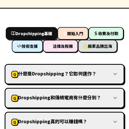
博客
Dropshipping基礎
開始入門
收費及付款
FAQ
技術支援
法律及稅務
廠家品牌出海
立即免費諮詢
什麼是Dropshipping？它如何運作？
Q
方案總覽
Dropshipping和傳統電商有什麼分別？
由 SiuTung 小彤 主理 · 香港
Q
讓夢想成為你的事業
Dropshipping真的可以賺錢嗎？
Q