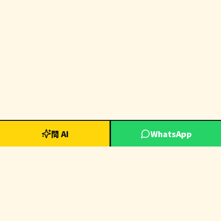
問 AI
WhatsApp
📬 訂閱電商洞察通訊
每週獲取最新Dropshipping趨勢、AI工具推薦及成功案例分析
訂閱