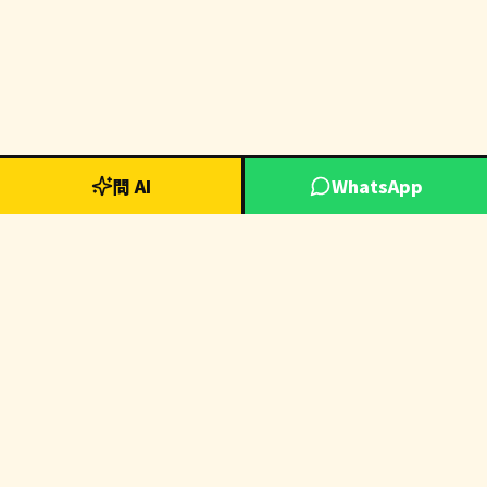
問 AI
WhatsApp
📬 訂閱電商洞察通訊
每週獲取最新Dropshipping趨勢、AI工具推薦及成功案例分析
訂閱