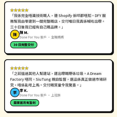
★★★★★
「
我係完全唔識技術嘅人，連 Shopify 係咩都唔知。DFY 服
務幫我由零建到一間完整嘅店，交付嗰日我真係喊咗出嚟。
三十日後我已經有自己嘅品牌。
」
陳 M.
陳
Done For You 客戶 · 全職媽媽
30 日完整交付
★★★★★
「
之前搵過其他人幫建站，建出嚟嘅嘢係垃圾。A Dream
Factory 唔同，SiuTung 親自監督，選品係真正做過市場研
究，唔係亂咁上馬。交付嘅質量令我驚喜。
」
李 K.
李
Done For You 客戶 · 上班族
開業首月有盈利