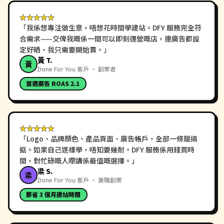
★★★★★
「
我係想專注做生意，唔想花時間學建站。DFY 服務完全符
合需求——交俾我嘅係一間可以即刻運營嘅店，連廣告都設
定好晒，我只需要開始賣。
」
黃 T.
黃
Done For You 客戶 · 創業者
首週廣告 ROAS 2.1
★★★★★
「
Logo、品牌顏色、產品頁面、廣告帳戶，全部一條龍搞
掂。如果自己逐樣學，唔知要幾耐。DFY 服務係用錢買時
間，對忙碌嘅人嚟講係最值嘅選擇。
」
梁 S.
梁
Done For You 客戶 · 兼職創業
節省 3 個月建站時間