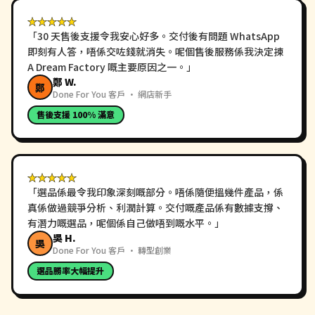
★★★★★
「
30 天售後支援令我安心好多。交付後有問題 WhatsApp
即刻有人答，唔係交咗錢就消失。呢個售後服務係我決定揀
A Dream Factory 嘅主要原因之一。
」
鄭 W.
鄭
Done For You 客戶 · 網店新手
售後支援 100% 滿意
★★★★★
「
選品係最令我印象深刻嘅部分。唔係隨便搵幾件產品，係
真係做過競爭分析、利潤計算。交付嘅產品係有數據支撐、
有潛力嘅選品，呢個係自己做唔到嘅水平。
」
吳 H.
吳
Done For You 客戶 · 轉型創業
選品勝率大幅提升