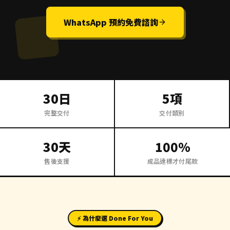
WhatsApp 預約免費諮詢
博客
FAQ
30日
5項
立即免費諮詢
完整交付
交付類別
方案總覽
30天
100%
售後支援
成品達標才付尾款
由 SiuTung 小彤 主理 · 香港
讓夢想成為你的事業
⚡ 為什麼選 Done For You