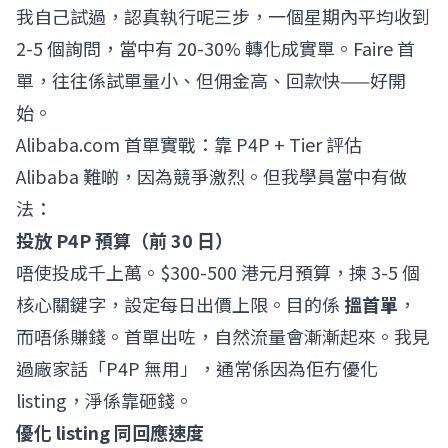
我自己試過，認真執行呢三步，一個星期內平均收到
2-5 個詢問，當中有 20-30% 轉化成實單。Faire 首
單，往往係試單量小、但佣金高、回款快——好開
始。
Alibaba.com 首單實戰：靠 P4P + Tier 評估
Alibaba 難啲，因為競爭激烈。但我學員當中有做
法：
投放 P4P 預算（前 30 日）
唔使投成千上萬。$300-500 港元月預算，揀 3-5 個
核心關鍵字，設定每日出價上限。目的係
搵首單
，
而唔係賺錢。首單出咗，自然流量會漸漸起來。我見
過廠家話「P4P 無用」，通常係因為佢冇優化
listing，淨係靠砸錢。
優化 listing 同回應速度