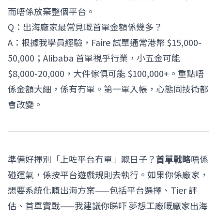
而唔係放棄整個平台。
Q：出海廠家最常見嘅首單金額係幾多？
A：根據我學員經驗，Faire 試單通常港幣 $15,000-
50,000；Alibaba 首單視乎行業，小五金可能
$8,000-20,000，大件傢俱可能 $100,000+。重點唔
係金額大細，係有冇單。第一單入帳，心態同技術都
會改變。
準備好揮別「上咗平台冇單」嘅日子？
首單戰略
唔係
碰運氣，係按平台遊戲規則去執行。如果你係廠家，
想要系統化嘅出海方案——包括平台選擇、Tier 評
估、首單實戰——我建議你睇吓
夢想工廠嘅廠家出海