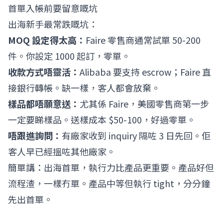
首單入帳前要留意嘅坑
出海新手最常跌嘅坑：
MOQ 設定得太高：
Faire 零售商通常試單 50-200
件。你設定 1000 起訂，零單。
收款方式唔靈活：
Alibaba 要支持 escrow；Faire 直
接銀行轉帳。缺一樣，客人都會放棄。
樣品都唔願意送：
尤其係 Faire，美國零售商第一步
一定要睇樣品。送樣成本 $50-100，好過零單。
唔跟進詢問：
有廠家收到 inquiry 隔咗 3 日先回。佢
客人早已經搵咗其他廠家。
簡單講：出海首單，執行力比產品更重要。產品好但
流程渣，一樣冇單。產品中等但執行 tight，分分鐘
先出首單。