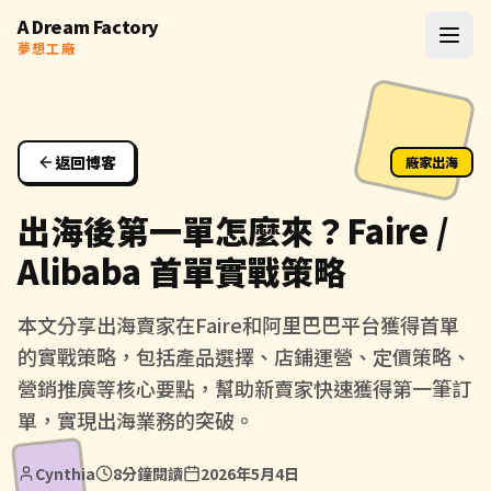
A Dream Factory
夢想工廠
首頁
返回博客
廠家出海
AI 問答
出海後第一單怎麼來？Faire /
Alibaba 首單實戰策略
Dropshipping
本文分享出海賣家在Faire和阿里巴巴平台獲得首單
Workshop
的實戰策略，包括產品選擇、店鋪運營、定價策略、
營銷推廣等核心要點，幫助新賣家快速獲得第一筆訂
Workshop 系統
單，實現出海業務的突破。
Cynthia
8分鐘
閱讀
2026年5月4日
Done For You