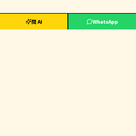
問 AI
WhatsApp
📬 訂閱電商洞察通訊
每週獲取最新Dropshipping趨勢、AI工具推薦及成功案例分析
訂閱
A Dream Factory
夢想工廠
SiuTung 小彤