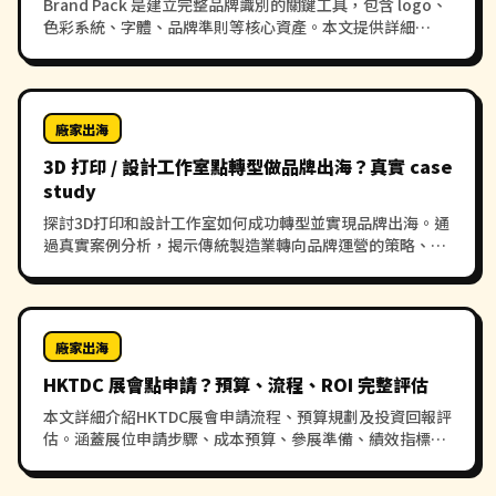
Brand Pack 是建立完整品牌識別的關鍵工具，包含 logo、
色彩系統、字體、品牌準則等核心資產。本文提供詳細
checklist，助企業系統化建立專業品牌形象，確保視覺一致
性與品牌辨識度。
廠家出海
3D 打印 / 設計工作室點轉型做品牌出海？真實 case
study
探討3D打印和設計工作室如何成功轉型並實現品牌出海。通
過真實案例分析，揭示傳統製造業轉向品牌運營的策略、挑
戰與機遇，為創意企業提供可借鑒的發展路徑。
廠家出海
HKTDC 展會點申請？預算、流程、ROI 完整評估
本文詳細介紹HKTDC展會申請流程、預算規劃及投資回報評
估。涵蓋展位申請步驟、成本預算、參展準備、績效指標等
內容，幫助企業全面了解參展HKTDC的實務考量與ROI分
析。