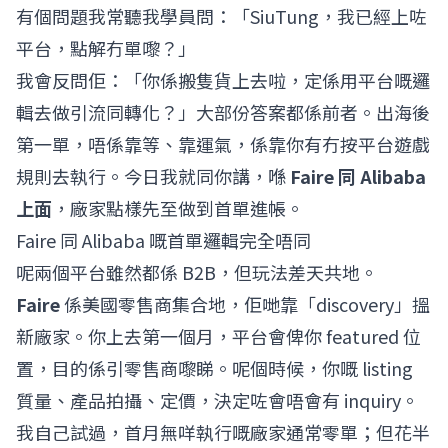
有個問題我常聽我學員問：「SiuTung，我已經上咗
平台，點解冇單嚟？」
我會反問佢：「你係搬隻貨上去啦，定係用平台嘅邏
輯去做引流同轉化？」大部份答案都係前者。出海後
第一單，唔係靠等、靠運氣，係靠你有冇按平台遊戲
規則去執行。今日我就同你講，喺
Faire 同 Alibaba
上面
，廠家點樣先至做到首單進帳。
Faire 同 Alibaba 嘅首單邏輯完全唔同
呢兩個平台雖然都係 B2B，但玩法差天共地。
Faire
係美國零售商集合地，佢哋靠「discovery」搵
新廠家。你上去第一個月，平台會俾你 featured 位
置，目的係引零售商嚟睇。呢個時候，你嘅 listing
質量、產品拍攝、定價，決定咗會唔會有 inquiry。
我自己試過，首月無咩執行嘅廠家通常零單；但花半