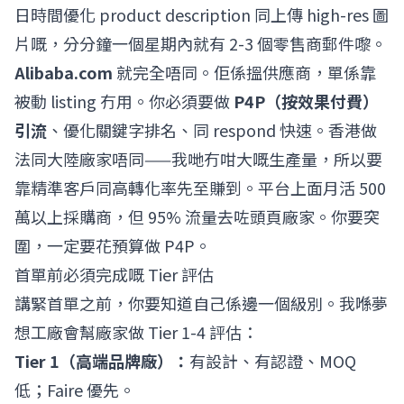
日時間優化 product description 同上傳 high-res 圖
片嘅，分分鐘一個星期內就有 2-3 個零售商郵件嚟。
Alibaba.com
就完全唔同。佢係搵供應商，單係靠
被動 listing 冇用。你必須要做
P4P（按效果付費）
引流
、優化關鍵字排名、同 respond 快速。香港做
法同大陸廠家唔同——我哋冇咁大嘅生產量，所以要
靠精準客戶同高轉化率先至賺到。平台上面月活 500
萬以上採購商，但 95% 流量去咗頭頁廠家。你要突
圍，一定要花預算做 P4P。
首單前必須完成嘅 Tier 評估
講緊首單之前，你要知道自己係邊一個級別。我喺夢
想工廠會幫廠家做 Tier 1-4 評估：
Tier 1（高端品牌廠）：
有設計、有認證、MOQ
低；Faire 優先。