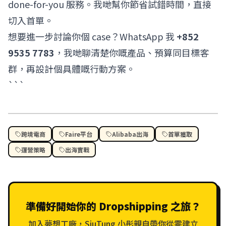
done-for-you 服務
。我哋幫你節省試錯時間，直接
切入首單。
想要進一步討論你個 case？WhatsApp 我
+852
9535 7783
，我哋聊清楚你嘅產品、預算同目標客
群，再設計個具體嘅行動方案。
```
跨境電商
Faire平台
Alibaba出海
首單獲取
運營策略
出海實戰
準備好開始你的 Dropshipping 之旅？
加入夢想工廠，SiuTung 小彤親自帶你從零建立