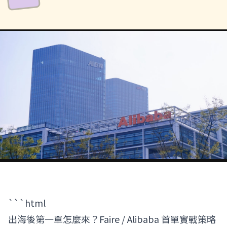
博客
FAQ
立即免費諮詢
方案總覽
由 SiuTung 小彤 主理 · 香港
讓夢想成為你的事業
```html
出海後第一單怎麼來？Faire / Alibaba 首單實戰策略